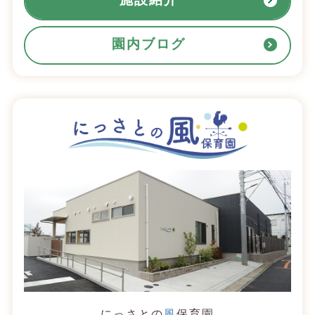
園内ブログ
にっさとの
風
保育園