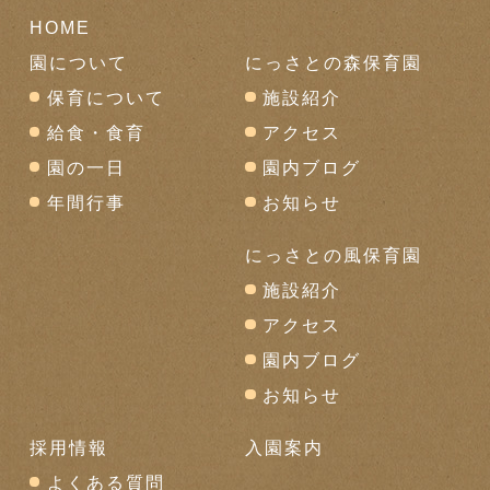
HOME
園について
にっさとの森保育園
保育について
施設紹介
給食・食育
アクセス
園の一日
園内ブログ
年間行事
お知らせ
にっさとの風保育園
施設紹介
アクセス
園内ブログ
お知らせ
採用情報
入園案内
よくある質問