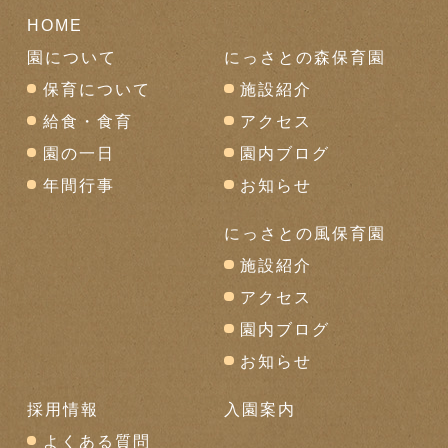
HOME
園について
にっさとの森保育園
保育について
施設紹介
給食・食育
アクセス
園の一日
園内ブログ
年間行事
お知らせ
にっさとの風保育園
施設紹介
アクセス
園内ブログ
お知らせ
採用情報
入園案内
よくある質問