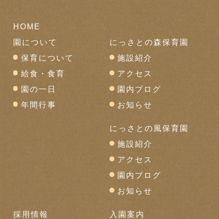
HOME
園について
にっさとの森保育園
保育について
施設紹介
給食・食育
アクセス
園の一日
園内ブログ
年間行事
お知らせ
にっさとの風保育園
施設紹介
アクセス
園内ブログ
お知らせ
採用情報
入園案内