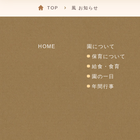
TOP
風 お知らせ
HOME
園について
保育について
給食・食育
園の一日
年間行事