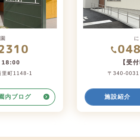
育園
に
2310
04
18:00
【受付時
町1148-1
〒340-003
園内ブログ
施設紹介