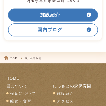
埼玉県草加市新里町1498-3
施設紹介
園内ブログ
TOP
風 お知らせ
HOME
園について
にっさとの森保育園
保育について
施設紹介
給食・食育
アクセス