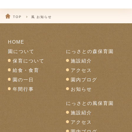
TOP
風 お知らせ
HOME
園について
にっさとの森保育園
保育について
施設紹介
給食・食育
アクセス
園の一日
園内ブログ
年間行事
お知らせ
にっさとの風保育園
施設紹介
アクセス
園内ブログ