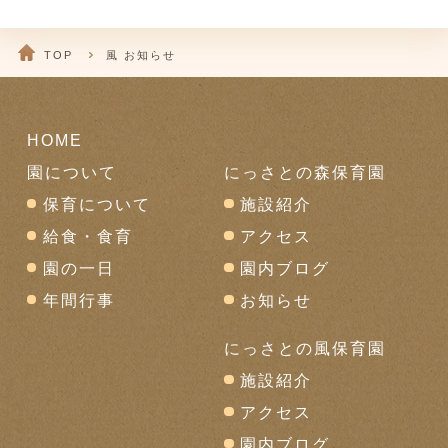
TOP
風 お知らせ
HOME
園について
にっさとの森保育園
保育について
施設紹介
給食・食育
アクセス
園の一日
園内ブログ
年間行事
お知らせ
にっさとの風保育園
施設紹介
アクセス
園内ブログ