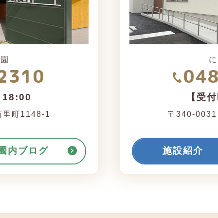
育園
に
2310
04
18:00
【受付時
町1148-1
〒340-003
園内ブログ
施設紹介