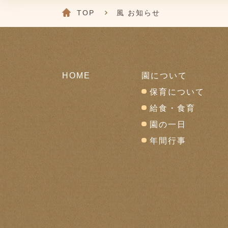
TOP
風 お知らせ
HOME
園について
保育について
給食・食育
園の一日
年間行事