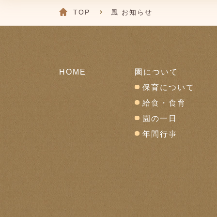
TOP
風 お知らせ
HOME
園について
保育について
給食・食育
園の一日
年間行事