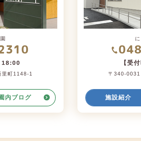
育園
に
2310
04
18:00
【受付時
町1148-1
〒340-003
園内ブログ
施設紹介